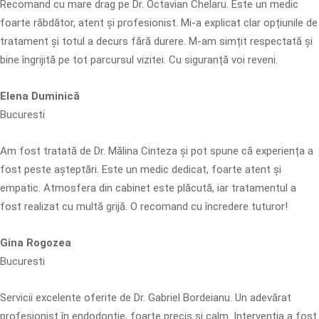
Recomand cu mare drag pe Dr. Octavian Chelaru. Este un medic
foarte răbdător, atent și profesionist. Mi-a explicat clar opțiunile de
tratament și totul a decurs fără durere. M-am simțit respectată și
bine îngrijită pe tot parcursul vizitei. Cu siguranță voi reveni.
Elena Duminică
Bucuresti
Am fost tratată de Dr. Mălina Cinteza și pot spune că experiența a
fost peste așteptări. Este un medic dedicat, foarte atent și
empatic. Atmosfera din cabinet este plăcută, iar tratamentul a
fost realizat cu multă grijă. O recomand cu încredere tuturor!
Gina Rogozea
Bucuresti
Servicii excelente oferite de Dr. Gabriel Bordeianu. Un adevărat
profesionist în endodonție, foarte precis și calm. Intervenția a fost