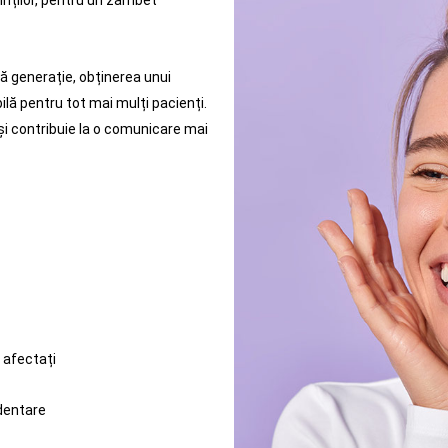
inților, pentru un zâmbet
mă generație, obținerea unui
ilă pentru tot mai mulți pacienți.
 contribuie la o comunicare mai
i afectați
 dentare