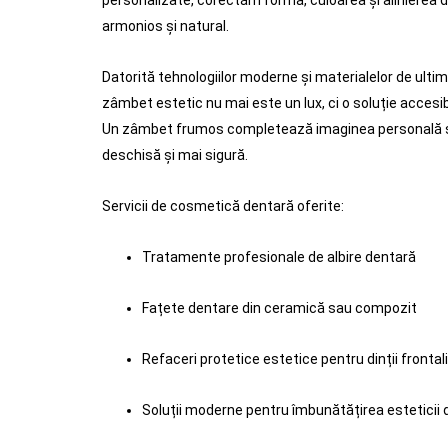
personalizate, corectăm forma, culoarea și alinierea d
armonios și natural.
Datorită tehnologiilor moderne și materialelor de ulti
zâmbet estetic nu mai este un lux, ci o soluție accesib
Un zâmbet frumos completează imaginea personală și
deschisă și mai sigură.
Servicii de cosmetică dentară oferite:
Tratamente profesionale de albire dentară
Fațete dentare din ceramică sau compozit
Refaceri protetice estetice pentru dinții frontal
Soluții moderne pentru îmbunătățirea esteticii