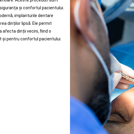
terioare. Aceste proceduri sunt
siguranța și confortul pacientului.
odernă, implanturile dentare
ea dinților lipsă. Ele permit
 afecta dinții vecini, fiind o
 și pentru confortul pacientului.