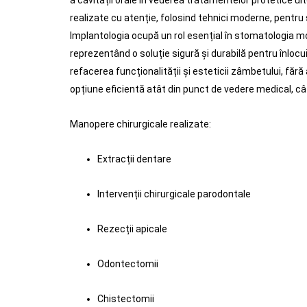
a cavității orale în vederea tratamentelor protetice ul
realizate cu atenție, folosind tehnici moderne, pentru 
Implantologia ocupă un rol esențial în stomatologia m
reprezentând o soluție sigură și durabilă pentru înlocuir
refacerea funcționalității și esteticii zâmbetului, fără a
opțiune eficientă atât din punct de vedere medical, cât
Manopere chirurgicale realizate:
Extracții dentare
Intervenții chirurgicale parodontale
Rezecții apicale
Odontectomii
Chistectomii